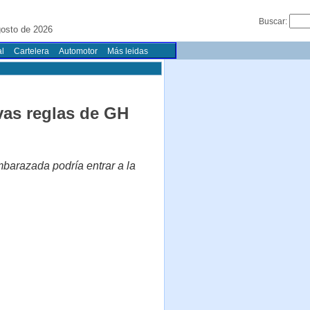
Buscar:
gosto de 2026
l
Cartelera
Automotor
Más leidas
evas reglas de GH
mbarazada podría entrar a la