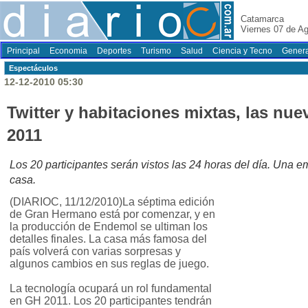
Catamarca
Viernes 07 de A
Principal
Economia
Deportes
Turismo
Salud
Ciencia y Tecno
Genera
Espectáculos
12-12-2010 05:30
Twitter y habitaciones mixtas, las nu
2011
Los 20 participantes serán vistos las 24 horas del día. Una e
casa.
(DIARIOC, 11/12/2010)La séptima edición
de Gran Hermano está por comenzar, y en
la producción de Endemol se ultiman los
detalles finales. La casa más famosa del
país volverá con varias sorpresas y
algunos cambios en sus reglas de juego.
La tecnología ocupará un rol fundamental
en GH 2011. Los 20 participantes tendrán