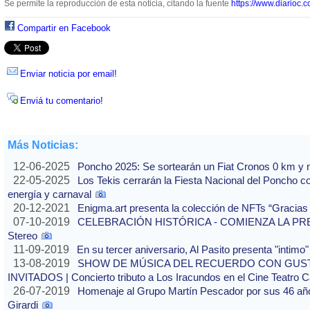
Se permite la reproducción de esta noticia, citando la fuente
https://www.diarioc.c
Compartir en Facebook
Enviar noticia por email!
Enviá tu comentario!
Más Noticias:
12-06-2025
Poncho 2025: Se sortearán un Fiat Cronos 0 km y n
22-05-2025
Los Tekis cerrarán la Fiesta Nacional del Poncho 
energía y carnaval
20-12-2021
Enigma.art presenta la colección de NFTs “Gracias
07-10-2019
CELEBRACIÓN HISTÓRICA - COMIENZA LA PREVE
Stereo
11-09-2019
En su tercer aniversario, Al Pasito presenta "intim
13-08-2019
SHOW DE MÚSICA DEL RECUERDO CON GUS
INVITADOS | Concierto tributo a Los Iracundos en el Cine Teatro 
26-07-2019
Homenaje al Grupo Martín Pescador por sus 46 años
Girardi