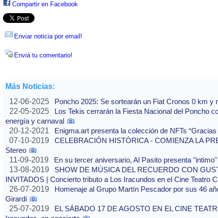
Compartir en Facebook
Enviar noticia por email!
Enviá tu comentario!
Más Noticias:
12-06-2025
Poncho 2025: Se sortearán un Fiat Cronos 0 km y n
22-05-2025
Los Tekis cerrarán la Fiesta Nacional del Poncho 
energía y carnaval
20-12-2021
Enigma.art presenta la colección de NFTs “Gracias
07-10-2019
CELEBRACIÓN HISTÓRICA - COMIENZA LA PREVE
Stereo
11-09-2019
En su tercer aniversario, Al Pasito presenta "intim
13-08-2019
SHOW DE MÚSICA DEL RECUERDO CON GUS
INVITADOS | Concierto tributo a Los Iracundos en el Cine Teatro 
26-07-2019
Homenaje al Grupo Martín Pescador por sus 46 años
Girardi
25-07-2019
EL SÁBADO 17 DE AGOSTO EN EL CINE TEATRO 