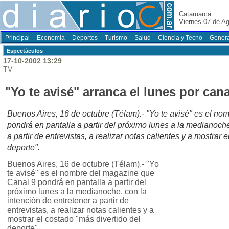
Catamarca
Viernes 07 de A
Principal
Economia
Deportes
Turismo
Salud
Ciencia y Tecno
Genera
Espectáculos
17-10-2002 13:29
TV
"Yo te avisé" arranca el lunes por cana
Buenos Aires, 16 de octubre (Télam).- "Yo te avisé" es el n
pondrá en pantalla a partir del próximo lunes a la medianoche
a partir de entrevistas, a realizar notas calientes y a mostrar 
deporte".
Buenos Aires, 16 de octubre (Télam).- "Yo
te avisé" es el nombre del magazine que
Canal 9 pondrá en pantalla a partir del
próximo lunes a la medianoche, con la
intención de entretener a partir de
entrevistas, a realizar notas calientes y a
mostrar el costado "más divertido del
deporte".