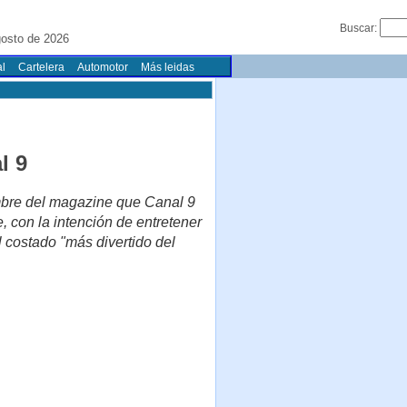
Buscar:
gosto de 2026
l
Cartelera
Automotor
Más leidas
l 9
ombre del magazine que Canal 9
, con la intención de entretener
el costado "más divertido del