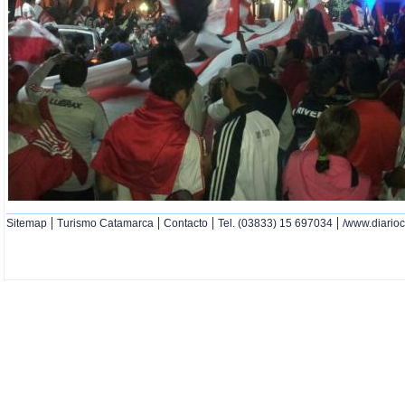
|
|
|
|
Sitemap
Turismo Catamarca
Contacto
Tel. (03833) 15 697034
/www.diario