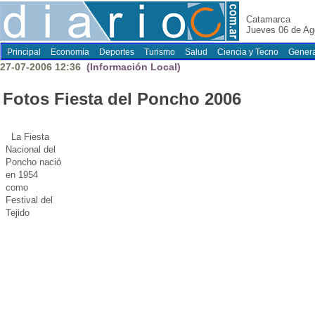
Catamarca
Jueves 06 de Ag
Principal
Economia
Deportes
Turismo
Salud
Ciencia y Tecno
Genera
27-07-2006 12:36
(Información Local)
Fotos Fiesta del Poncho 2006
La Fiesta
Nacional del
Poncho nació
en 1954
como
Festival del
Tejido