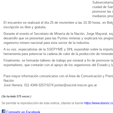
Subsecretarí
ciudad de San
promover las 
medianos prod
El encuentro se realizará el día 25 de noviembre a las 10.30 horas, en Be
inscripción es libre y gratuita.
Durante el evento el Secretario de Minería de la Nación, Jorge Mayoral, e
desarrollo que se presentan para las Pymes mineras y explicará los progra
organismo minero nacional para esta sector de la industria.
A su vez, especialistas de la SSEPYME y DHL expondrán sobre la importa
herramienta para potenciar la cadena de valor de la producción de minerale
Finalmente, se formarán talleres de trabajo por mineral a fin de promover 
exportadores, que contarán con el apoyo de los organismos del Estado y l
Para mayor información comunicarse con el Area de Comunicación y Prensa
Nación:
José Herrera: 011 4349-3257/3274
josher@secind.mecon.gov.ar
(Se ha leido 575 veces.)
Se permite la reproducción de esta noticia, citando la fuente
https://www.diarioc.c
Compartir en Facebook