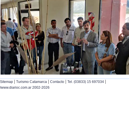
|
|
|
|
Sitemap
Turismo Catamarca
Contacto
Tel. (03833) 15 697034
/www.diarioc.com.ar 2002-2026