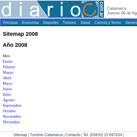
Catamarca
Jueves 06 de Ag
Principal
Economia
Deportes
Turismo
Salud
Ciencia y Tecno
Genera
Sitemap 2008
Año 2008
Mes:
Enero
Febrero
Marzo
Abril
Mayo
Junio
Julio
Agosto
Septiembre
Octubre
Noviembre
Diciembre
|
|
|
|
Sitemap
Turismo Catamarca
Contacto
Tel. (03833) 15 697034