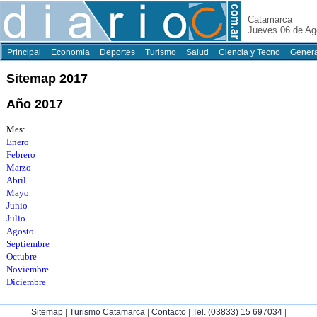
Catamarca
Jueves 06 de Ag
Principal
Economia
Deportes
Turismo
Salud
Ciencia y Tecno
Genera
Sitemap 2017
Año 2017
Mes:
Enero
Febrero
Marzo
Abril
Mayo
Junio
Julio
Agosto
Septiembre
Octubre
Noviembre
Diciembre
|
|
|
|
Sitemap
Turismo Catamarca
Contacto
Tel. (03833) 15 697034