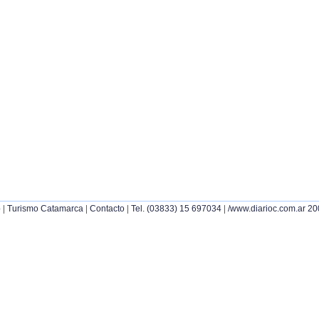
|
|
|
|
p
Turismo Catamarca
Contacto
Tel. (03833) 15 697034
/www.diarioc.com.ar 2