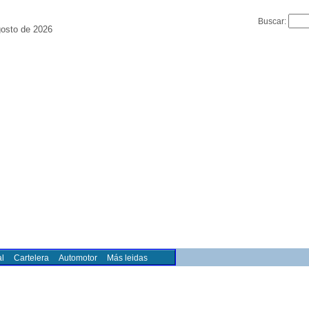
Buscar:
osto de 2026
l
Cartelera
Automotor
Más leidas