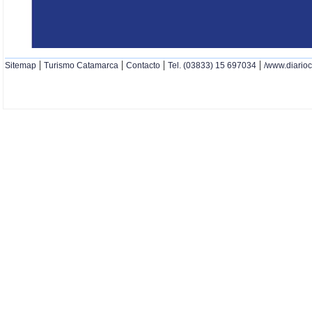
|
|
|
|
Sitemap
Turismo Catamarca
Contacto
Tel. (03833) 15 697034
/www.diario