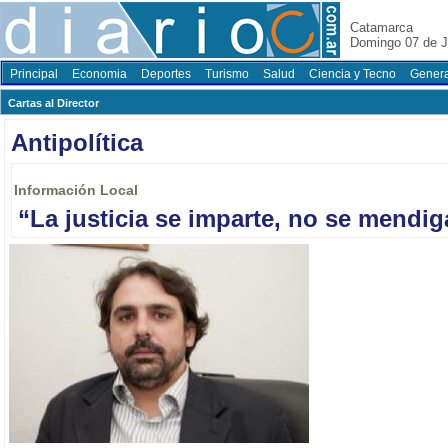
Catamarca
Domingo 07 de J
Principal
Economia
Deportes
Turismo
Salud
Ciencia y Tecno
Genera
Cartas al Director
Antipolítica
Información Local
“La justicia se imparte, no se mendig