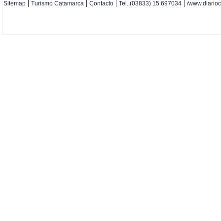
|
|
|
|
Sitemap
Turismo Catamarca
Contacto
Tel. (03833) 15 697034
/www.diario