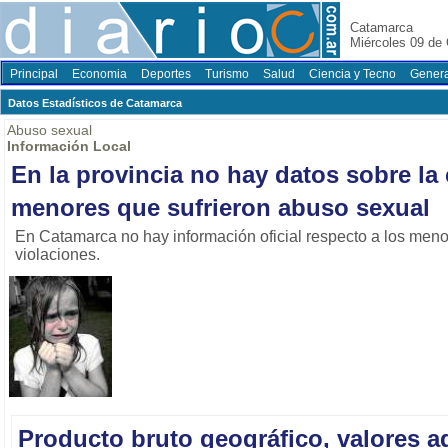
Catamarca
Miércoles 09 de
Principal
Economia
Deportes
Turismo
Salud
Ciencia y Tecno
Genera
Datos Estadí­sticos de Catamarca
Abuso sexual
Información Local
En la provincia no hay datos sobre la
menores que sufrieron abuso sexual
En Catamarca no hay información oficial respecto a los meno
violaciones.
Producto bruto geográfico, valores a