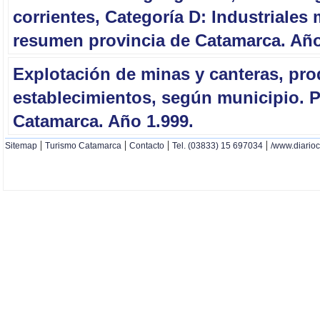
corrientes, Categoría D: Industriales
resumen provincia de Catamarca. Años
Explotación de minas y canteras, pro
establecimientos, según municipio. P
Catamarca. Año 1.999.
|
|
|
|
Sitemap
Turismo Catamarca
Contacto
Tel. (03833) 15 697034
/www.diario