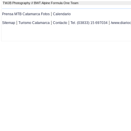
TWJB Photography // BWT Alpine Formula One Team
|
Prensa MTB Catamarca Fotos
Calendario
|
|
|
|
Sitemap
Turismo Catamarca
Contacto
Tel. (03833) 15 697034
/www.diario