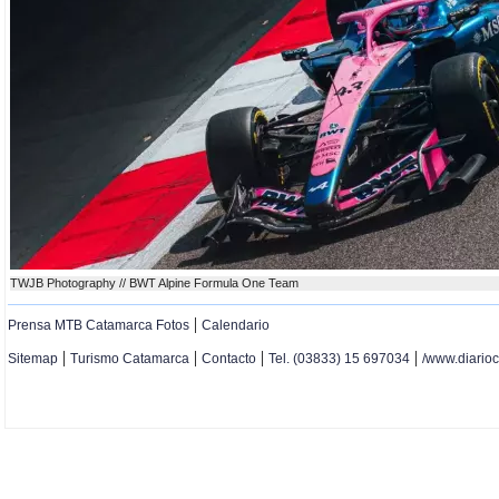
TWJB Photography // BWT Alpine Formula One Team
|
Prensa MTB Catamarca Fotos
Calendario
|
|
|
|
Sitemap
Turismo Catamarca
Contacto
Tel. (03833) 15 697034
/www.diario