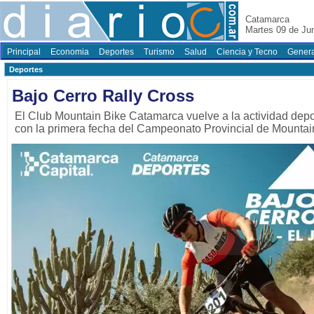
Catamarca
Martes 09 de Ju
Principal
Economia
Deportes
Turismo
Salud
Ciencia y Tecno
Genera
Deportes
Bajo Cerro Rally Cross
El Club Mountain Bike Catamarca vuelve a la actividad depo
con la primera fecha del Campeonato Provincial de Mountai