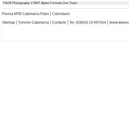
TWJB Photography // BWT Alpine Formula One Team
|
Prensa MTB Catamarca Fotos
Calendario
|
|
|
|
Sitemap
Turismo Catamarca
Contacto
Tel. (03833) 15 697034
/www.diario