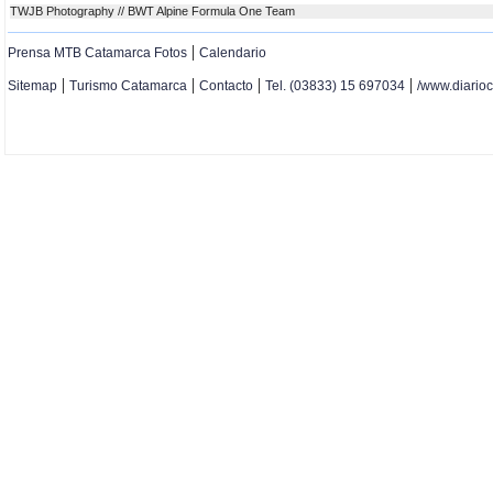
TWJB Photography // BWT Alpine Formula One Team
|
Prensa MTB Catamarca Fotos
Calendario
|
|
|
|
Sitemap
Turismo Catamarca
Contacto
Tel. (03833) 15 697034
/www.diario