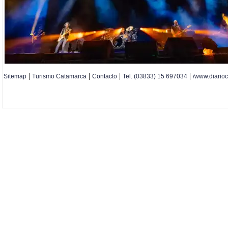
|
|
|
|
Sitemap
Turismo Catamarca
Contacto
Tel. (03833) 15 697034
/www.diario