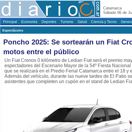
Catamarca
Sábado 06 de Ju
Principal
Economia
Deportes
Turismo
Salud
Ciencia y Tecno
Genera
Espectáculos
Poncho 2025: Se sortearán un Fiat Cr
motos entre el público
Un Fiat Cronos 0 kilómetro de Ledian Fiat será el premio may
espectadores del Escenario Mayor de la 54º Fiesta Nacional 
que se realizará en el Predio Ferial Catamarca entre el 18 y 
Además del vehículo, durante las nueve tardes de El Patio se
asistentes que completen un cupón en el stand de Ledian Fia