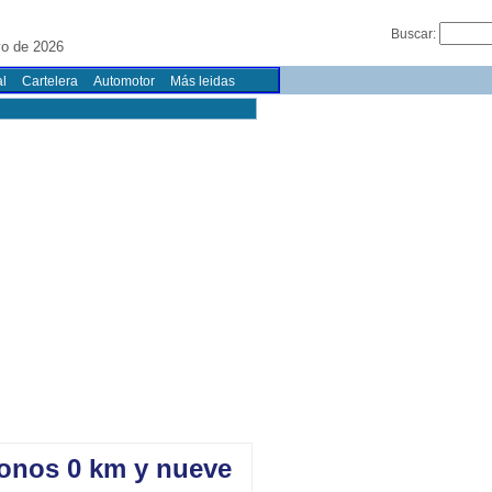
Buscar:
o de 2026
l
Cartelera
Automotor
Más leidas
ronos 0 km y nueve