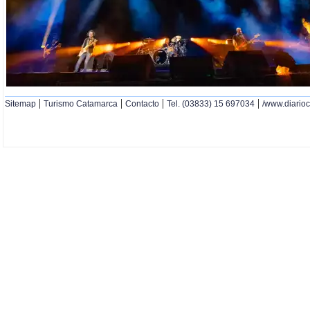
|
|
|
|
Sitemap
Turismo Catamarca
Contacto
Tel. (03833) 15 697034
/www.diario