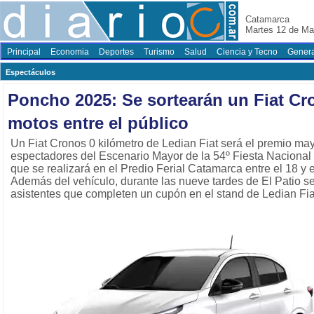
Catamarca
Martes 12 de Ma
Principal
Economia
Deportes
Turismo
Salud
Ciencia y Tecno
Genera
Espectáculos
Poncho 2025: Se sortearán un Fiat Cr
motos entre el público
Un Fiat Cronos 0 kilómetro de Ledian Fiat será el premio may
espectadores del Escenario Mayor de la 54º Fiesta Nacional 
que se realizará en el Predio Ferial Catamarca entre el 18 y 
Además del vehículo, durante las nueve tardes de El Patio se
asistentes que completen un cupón en el stand de Ledian Fia