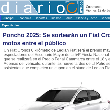
Catamarca
Viernes 12 de Ju
Principal
Economia
Deportes
Turismo
Salud
Ciencia y Tecno
Genera
Espectáculos
Poncho 2025: Se sortearán un Fiat Cr
motos entre el público
Un Fiat Cronos 0 kilómetro de Ledian Fiat será el premio may
espectadores del Escenario Mayor de la 54º Fiesta Nacional 
que se realizará en el Predio Ferial Catamarca entre el 18 y 
Además del vehículo, durante las nueve tardes de El Patio se
asistentes que completen un cupón en el stand de Ledian Fia