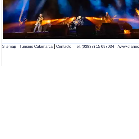
|
|
|
|
Sitemap
Turismo Catamarca
Contacto
Tel. (03833) 15 697034
/www.diario