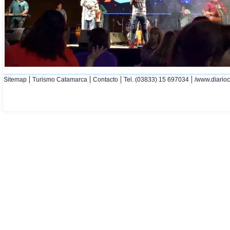
|
|
|
|
Sitemap
Turismo Catamarca
Contacto
Tel. (03833) 15 697034
/www.diario