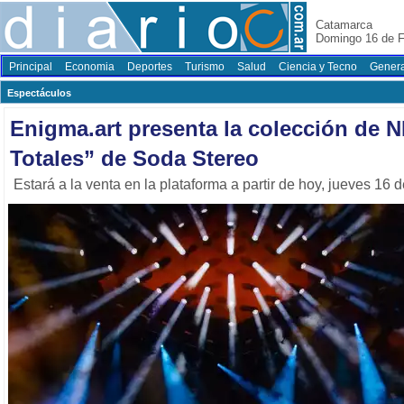
Catamarca
Domingo 16 de F
Principal
Economia
Deportes
Turismo
Salud
Ciencia y Tecno
Genera
Espectáculos
Enigma.art presenta la colección de 
Totales” de Soda Stereo
Estará a la venta en la plataforma a partir de hoy, jueves 16 