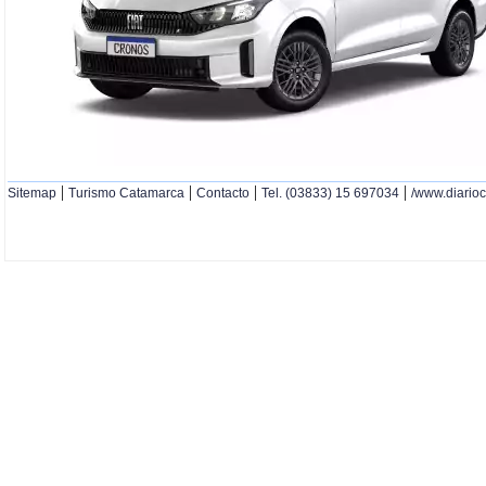
|
|
|
|
Sitemap
Turismo Catamarca
Contacto
Tel. (03833) 15 697034
/www.diario