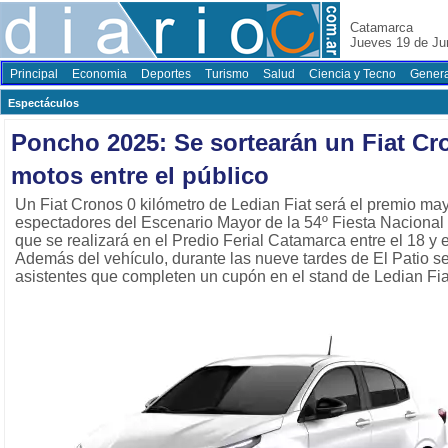
Catamarca
Jueves 19 de Ju
Principal
Economia
Deportes
Turismo
Salud
Ciencia y Tecno
Genera
Espectáculos
Poncho 2025: Se sortearán un Fiat Cr
motos entre el público
Un Fiat Cronos 0 kilómetro de Ledian Fiat será el premio may
espectadores del Escenario Mayor de la 54º Fiesta Nacional 
que se realizará en el Predio Ferial Catamarca entre el 18 y 
Además del vehículo, durante las nueve tardes de El Patio se
asistentes que completen un cupón en el stand de Ledian Fia