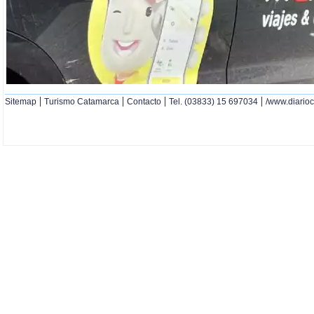
|
|
|
|
Sitemap
Turismo Catamarca
Contacto
Tel. (03833) 15 697034
/www.diario