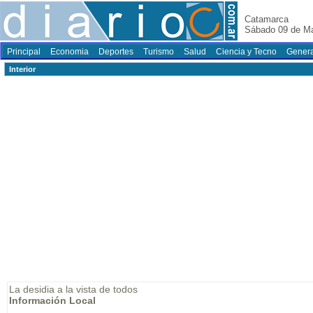
Catamarca
Sábado 09 de M
Principal
Economia
Deportes
Turismo
Salud
Ciencia y Tecno
Genera
Interior
La desidia a la vista de todos
Información Local