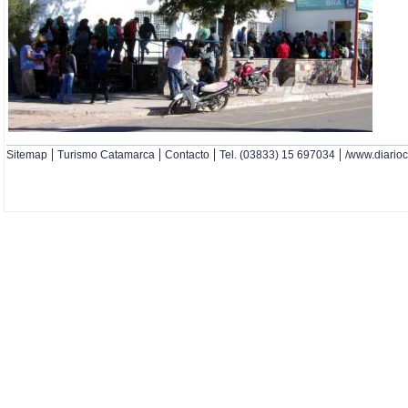
|
|
|
|
Sitemap
Turismo Catamarca
Contacto
Tel. (03833) 15 697034
/www.diario