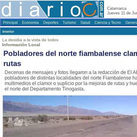
Catamarca
Jueves 11 de Ju
Principal
Economia
Deportes
Turismo
Salud
Ciencia y Tecno
Genera
Interior
La desidia a la vista de todos
Información Local
Pobladores del norte fiambalense cla
rutas
Decenas de mensajes y fotos llegaron a la redacción de El 
pobladores de distintas localidades del norte Fiambalense 
multimedios el clamor o suplicio por la mejoras de rutas y hue
el norte del Departamento Tinogasta.