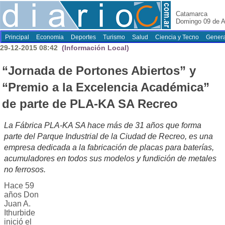
Catamarca
Domingo 09 de A
Principal
Economia
Deportes
Turismo
Salud
Ciencia y Tecno
Genera
29-12-2015 08:42
(Información Local)
“Jornada de Portones Abiertos” y
“Premio a la Excelencia Académica”
de parte de PLA-KA SA Recreo
La Fábrica PLA-KA SA hace más de 31 años que forma
parte del Parque Industrial de la Ciudad de Recreo, es una
empresa dedicada a la fabricación de placas para baterías,
acumuladores en todos sus modelos y fundición de metales
no ferrosos.
Hace 59
años Don
Juan A.
Ithurbide
inició el