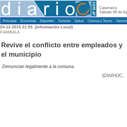
Catamarca
Sábado 08 de Ag
Principal
Economia
Deportes
Turismo
Salud
Ciencia y Tecno
Genera
24-12-2015 21:05
(Información Local)
FIAMBALA
Revive el conflicto entre empleados y
el municipio
Denuncian legalmente a la comuna.
(DIARIOC,