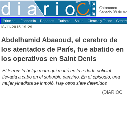
Catamarca
Sábado 08 de Ag
Principal
Economia
Deportes
Turismo
Salud
Ciencia y Tecno
Genera
18-11-2015 19:29
Abdelhamid Abaaoud, el cerebro de
los atentados de París, fue abatido en
los operativos en Saint Denis
El terrorista belga marroquí murió en la redada policial
llevada a cabo en el suburbio parisino. En el episodio, una
mujer yihadista se inmoló. Hay otros siete detenidos
(DIARIOC,