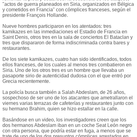
"actos de guerra planeados en Siria, organizados en Bélgica
y cometidos en Francia" con cómplices franceses, según el
presidente François Hollande.
Nueve hombres participaron en los atentados: tres
kamikazes en las inmediaciones el Estadio de Francia en
Saint Denis, otros tres en la sala de conciertos El Bataclan y
tres que dispararon de forma indiscriminada contra bares y
restaurantes.
De los siete kamikazes, cuatro han sido identificados, todos
ellos franceses, de los cuales al menos tres combatieron en
Siria. Uno de los otros tres es un hombre que llevaba un
pasaporte sirio de autenticidad dudosa con el que entró por
Grecia recientemente.
La policía busca también a Salah Abdeslam, de 26 años,
sospechoso de ser uno de los atacantes que ametrallaron el
viernes varias terrazas de cafeterías y restaurantes junto con
su hermano Brahim, quien se hizo estallar en la calle.
Basándose en un video, los investigadores creen que los
dos hermanos Abdeslam iban en un coche Seat León negro
con otra persona, que podría estar en fuga, a menos que se
trate de uno de los dos presuntos cómplices arrestados en