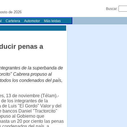
Buscar:
osto de 2026
l
Cartelera
Automotor
Más leidas
ducir penas a
integrantes de la superbanda de
orcito" Cabrera propuso al
todos los condenados del país,
s, 13 de noviembre (Télam).-
de los integrantes de la
de Luis "El Gordo" Valor y del
e bancos Daniel "Tractorcito"
opuso al Gobierno que
asta un 20 por ciento las penas
s condenados del país, a