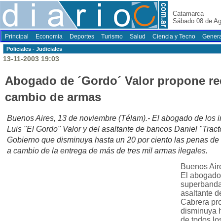
Catamarca
Sábado 08 de Ag
Principal
Economia
Deportes
Turismo
Salud
Ciencia y Tecno
Genera
Policiales - Judiciales
13-11-2003 19:03
Abogado de ´Gordo´ Valor propone re
cambio de armas
Buenos Aires, 13 de noviembre (Télam).- El abogado de los 
Luis "El Gordo" Valor y del asaltante de bancos Daniel "Tract
Gobierno que disminuya hasta un 20 por ciento las penas de 
a cambio de la entrega de más de tres mil armas ilegales.
Buenos Aire
El abogado 
superbanda 
asaltante d
Cabrera pr
disminuya h
de todos lo