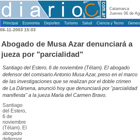
Catamarca
Jueves 06 de Ag
Principal
Economia
Deportes
Turismo
Salud
Ciencia y Tecno
Genera
06-11-2003 15:03
Abogado de Musa Azar denunciará a
jueza por "parcialidad"
Santiago del Estero, 6 de noviembre (Télam). El abogado
defensor del comisario Antonio Musa Azar, preso en el marco
de las investigaciones que se realizan por el doble crimen
de La Dársena, anunció hoy que denunciará por "parcialidad
manifiesta" a la jueza María del Carmen Bravo.
Santiago
del Estero,
6 de
noviembre
(Télam). El
abogado
defensor