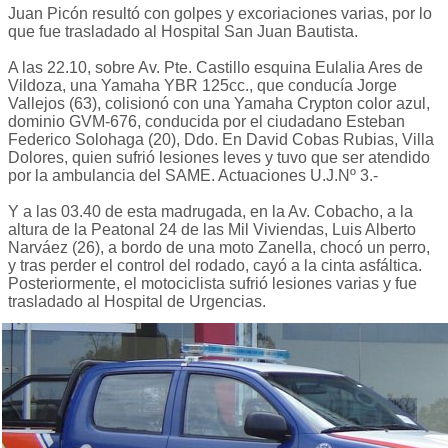
Juan Picón resultó con golpes y excoriaciones varias, por lo
que fue trasladado al Hospital San Juan Bautista.
A las 22.10, sobre Av. Pte. Castillo esquina Eulalia Ares de
Vildoza, una Yamaha YBR 125cc., que conducía Jorge
Vallejos (63), colisionó con una Yamaha Crypton color azul,
dominio GVM-676, conducida por el ciudadano Esteban
Federico Solohaga (20), Ddo. En David Cobas Rubias, Villa
Dolores, quien sufrió lesiones leves y tuvo que ser atendido
por la ambulancia del SAME. Actuaciones U.J.Nº 3.-
Y a las 03.40 de esta madrugada, en la Av. Cobacho, a la
altura de la Peatonal 24 de las Mil Viviendas, Luis Alberto
Narváez (26), a bordo de una moto Zanella, chocó un perro,
y tras perder el control del rodado, cayó a la cinta asfáltica.
Posteriormente, el motociclista sufrió lesiones varias y fue
trasladado al Hospital de Urgencias.