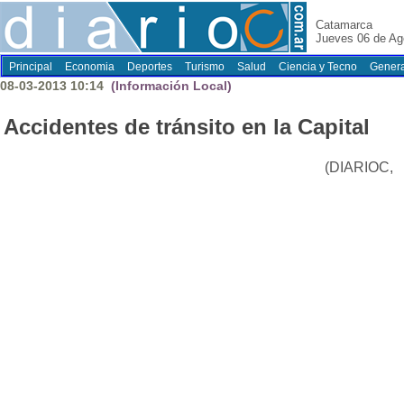
Catamarca
Jueves 06 de Ag
Principal
Economia
Deportes
Turismo
Salud
Ciencia y Tecno
Genera
08-03-2013 10:14
(Información Local)
Accidentes de tránsito en la Capital
(DIARIOC,