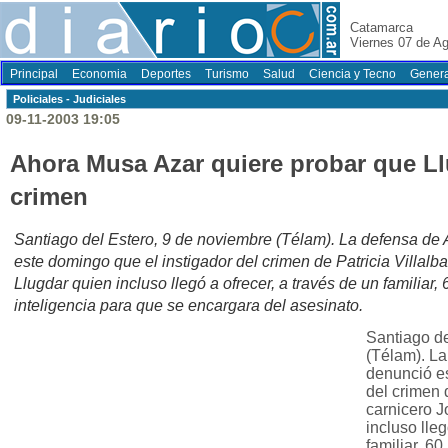
Catamarca
Viernes 07 de A
Principal
Economia
Deportes
Turismo
Salud
Ciencia y Tecno
Genera
Policiales - Judiciales
09-11-2003 19:05
Ahora Musa Azar quiere probar que Ll
crimen
Santiago del Estero, 9 de noviembre (Télam). La defensa de
este domingo que el instigador del crimen de Patricia Villalba
Llugdar quien incluso llegó a ofrecer, a través de un familiar, 
inteligencia para que se encargara del asesinato.
Santiago de
(Télam). L
denunció es
del crimen d
carnicero J
incluso lleg
familiar, 60