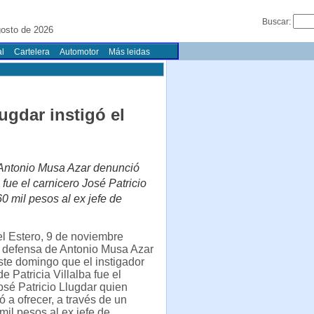
Buscar:
gosto de 2026
l
Cartelera
Automotor
Más leidas
ugdar instigó el
 Antonio Musa Azar denunció
 fue el carnicero José Patricio
60 mil pesos al ex jefe de
l Estero, 9 de noviembre
a defensa de Antonio Musa Azar
te domingo que el instigador
e Patricia Villalba fue el
osé Patricio Llugdar quien
ó a ofrecer, a través de un
 mil pesos al ex jefe de