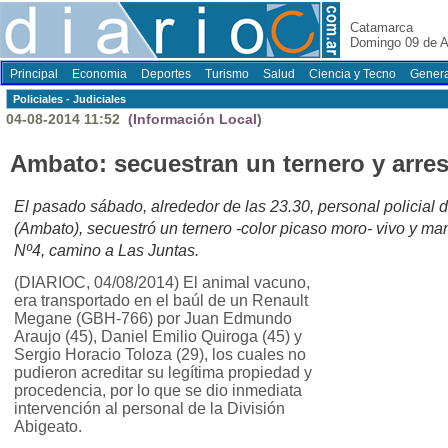
Catamarca
Domingo 09 de A
Principal
Economia
Deportes
Turismo
Salud
Ciencia y Tecno
Genera
Policiales - Judiciales
04-08-2014 11:52
(Información Local)
Ambato: secuestran un ternero y arres
El pasado sábado, alrededor de las 23.30, personal policial
(Ambato), secuestró un ternero -color picaso moro- vivo y man
Nº4, camino a Las Juntas.
(DIARIOC, 04/08/2014) El animal vacuno,
era transportado en el baúl de un Renault
Megane (GBH-766) por Juan Edmundo
Araujo (45), Daniel Emilio Quiroga (45) y
Sergio Horacio Toloza (29), los cuales no
pudieron acreditar su legítima propiedad y
procedencia, por lo que se dio inmediata
intervención al personal de la División
Abigeato.