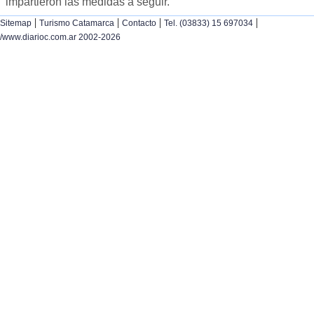
impartieron las medidas a seguir.
|
|
|
|
Sitemap
Turismo Catamarca
Contacto
Tel. (03833) 15 697034
/www.diarioc.com.ar 2002-2026