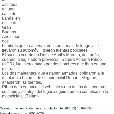
asaltada
en una
calle de
Lanús, en
el sur del
Gran
Buenos
Aires, por
dos
hombres que la amenazaron con armas de fuego y se
llevaron su automóvil, dijeron fuentes policiales.
El suceso ocurrió en Dos de Abril y Moreno, de Lanús,
cuando la legisladora provincial, Sandra Adriana Riboó
(UCR), fue interceptada por dos hombres que iban en una
moto.
Los dos maleantes, que estaban armados, obligaron a la
diputada a bajarse de su automóvil Renault Megane,
añadieron las fuentes.
Riboó dejó entonces el vehículo y uno de los dos hombres
se subió y se alejó del lugar, seguido por su cómplice en la
motocicleta. (Télam)
|
|
|
|
Sitemap
Turismo Catamarca
Contacto
Tel. (03833) 15 697034
/www.diarioc.com.ar 2002-2026