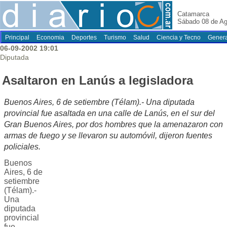
Catamarca
Sábado 08 de Ag
Principal
Economia
Deportes
Turismo
Salud
Ciencia y Tecno
Genera
06-09-2002 19:01
Diputada
Asaltaron en Lanús a legisladora
Buenos Aires, 6 de setiembre (Télam).- Una diputada
provincial fue asaltada en una calle de Lanús, en el sur del
Gran Buenos Aires, por dos hombres que la amenazaron con
armas de fuego y se llevaron su automóvil, dijeron fuentes
policiales.
Buenos
Aires, 6 de
setiembre
(Télam).-
Una
diputada
provincial
fue