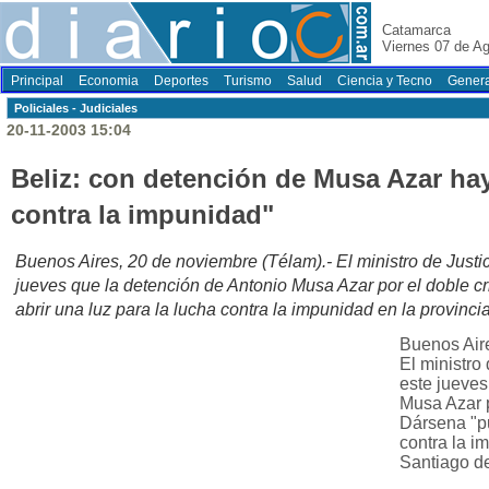
Catamarca
Viernes 07 de A
Principal
Economia
Deportes
Turismo
Salud
Ciencia y Tecno
Genera
Policiales - Judiciales
20-11-2003 15:04
Beliz: con detención de Musa Azar hay
contra la impunidad"
Buenos Aires, 20 de noviembre (Télam).- El ministro de Justic
jueves que la detención de Antonio Musa Azar por el doble 
abrir una luz para la lucha contra la impunidad en la provinci
Buenos Aire
El ministro 
este jueves
Musa Azar p
Dársena "pu
contra la i
Santiago de