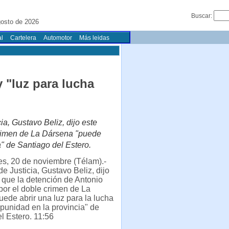
Buscar:
gosto de 2026
l
Cartelera
Automotor
Más leidas
 "luz para lucha
ia, Gustavo Beliz, dijo este
crimen de La Dársena "puede
a" de Santiago del Estero.
s, 20 de noviembre (Télam).-
de Justicia, Gustavo Beliz, dijo
 que la detención de Antonio
or el doble crimen de La
ede abrir una luz para la lucha
mpunidad en la provincia" de
l Estero. 11:56