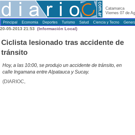
Catamarca
Viernes 07 de A
Principal
Economia
Deportes
Turismo
Salud
Ciencia y Tecno
Genera
20-05-2013 21:53
(Información Local)
Ciclista lesionado tras accidente de
tránsito
Hoy, a las 10:00, se produjo un accidente de tránsito, en
calle Ingamana entre Alpatauca y Sucay.
(DIARIOC,