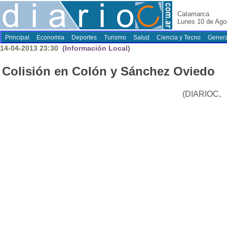
Catamarca
Lunes 10 de Ago
Principal
Economia
Deportes
Turismo
Salud
Ciencia y Tecno
Genera
14-04-2013 23:30
(Información Local)
Colisión en Colón y Sánchez Oviedo
(DIARIOC,