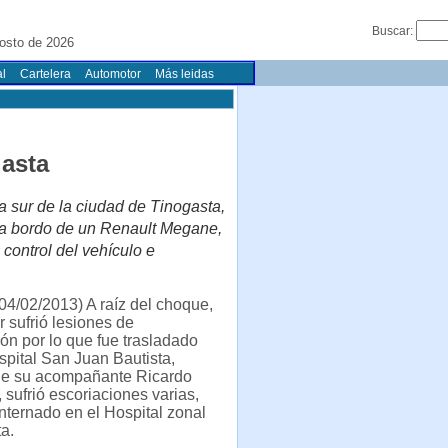
Buscar:
osto de 2026
l
Cartelera
Automotor
Más leidas
gasta
da sur de la ciudad de Tinogasta,
) a bordo de un Renault Megane,
control del vehículo e
4/02/2013) A raíz del choque,
r sufrió lesiones de
ón por lo que fue trasladado
spital San Juan Bautista,
ue su acompañante Ricardo
, sufrió escoriaciones varias,
ternado en el Hospital zonal
a.