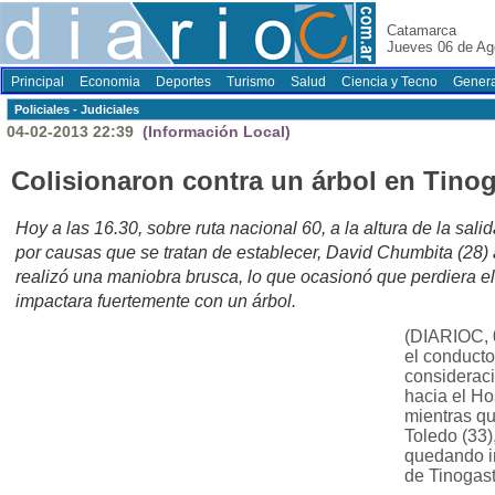
Catamarca
Jueves 06 de Ag
Principal
Economia
Deportes
Turismo
Salud
Ciencia y Tecno
Genera
Policiales - Judiciales
04-02-2013 22:39
(Información Local)
Colisionaron contra un árbol en Tino
Hoy a las 16.30, sobre ruta nacional 60, a la altura de la sali
por causas que se tratan de establecer, David Chumbita (28
realizó una maniobra brusca, lo que ocasionó que perdiera el 
impactara fuertemente con un árbol.
(DIARIOC, 0
el conducto
consideraci
hacia el Ho
mientras q
Toledo (33)
quedando in
de Tinogast