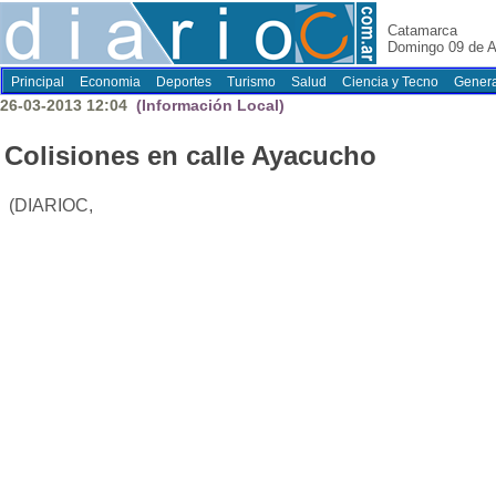
Catamarca
Domingo 09 de A
Principal
Economia
Deportes
Turismo
Salud
Ciencia y Tecno
Genera
26-03-2013 12:04
(Información Local)
Colisiones en calle Ayacucho
(DIARIOC,