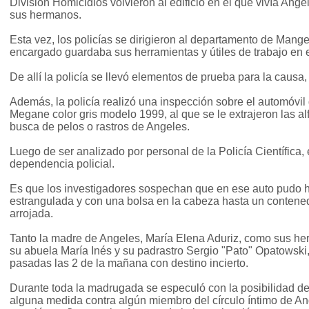
División Homicidios volvieron al edificio en el que vivía Ang
sus hermanos.
Esta vez, los policías se dirigieron al departamento de Mange
encargado guardaba sus herramientas y útiles de trabajo en el
De allí la policía se llevó elementos de prueba para la causa, 
Además, la policía realizó una inspección sobre el automóvil
Megane color gris modelo 1999, al que se le extrajeron las a
busca de pelos o rastros de Angeles.
Luego de ser analizado por personal de la Policía Científica, 
dependencia policial.
Es que los investigadores sospechan que en ese auto pudo ha
estrangulada y con una bolsa en la cabeza hasta un contened
arrojada.
Tanto la madre de Angeles, María Elena Aduriz, como sus h
su abuela María Inés y su padrastro Sergio "Pato" Opatowski, s
pasadas las 2 de la mañana con destino incierto.
Durante toda la madrugada se especuló con la posibilidad de
alguna medida contra algún miembro del círculo íntimo de An