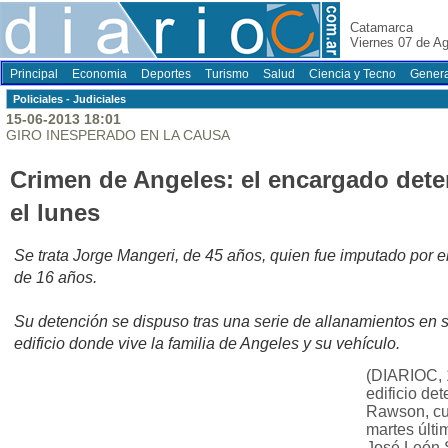
Catamarca
Viernes 07 de A
Principal
Economia
Deportes
Turismo
Salud
Ciencia y Tecno
Genera
Policiales - Judiciales
15-06-2013 18:01
GIRO INESPERADO EN LA CAUSA
Crimen de Angeles: el encargado dete
el lunes
Se trata Jorge Mangeri, de 45 años, quien fue imputado por e
de 16 años.
Su detención se dispuso tras una serie de allanamientos en 
edificio donde vive la familia de Angeles y su vehículo.
(DIARIOC, 
edificio de
Rawson, cu
martes últ
José León S