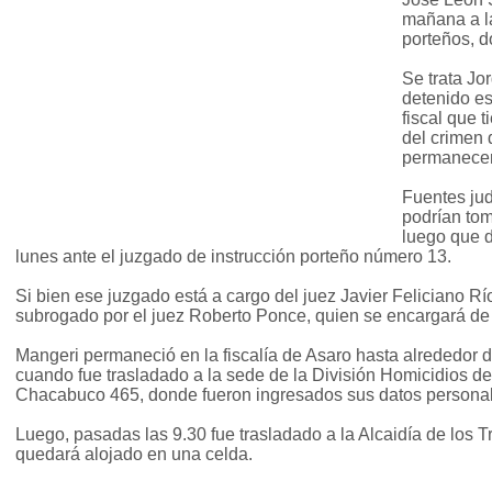
mañana a la
porteños, d
Se trata Jo
detenido e
fiscal que t
del crimen 
permanecer
Fuentes ju
podrían tom
luego que d
lunes ante el juzgado de instrucción porteño número 13.
Si bien ese juzgado está a cargo del juez Javier Feliciano R
subrogado por el juez Roberto Ponce, quien se encargará de 
Mangeri permaneció en la fiscalía de Asaro hasta alrededor 
cuando fue trasladado a la sede de la División Homicidios de 
Chacabuco 465, donde fueron ingresados sus datos persona
Luego, pasadas las 9.30 fue trasladado a la Alcaidía de los 
quedará alojado en una celda.