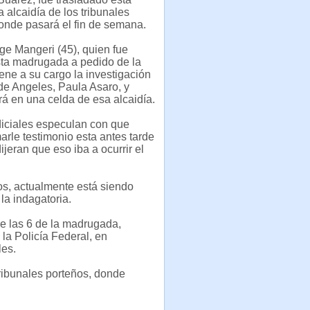
 alcaidía de los tribunales
onde pasará el fin de semana.
rge Mangeri (45), quien fue
sta madrugada a pedido de la
iene a su cargo la investigación
de Angeles, Paula Asaro, y
á en una celda de esa alcaidía.
diciales especulan con que
arle testimonio esta antes tarde
ijeran que eso iba a ocurrir el
íos, actualmente está siendo
la indagatoria.
de las 6 de la madrugada,
la Policía Federal, en
les.
Tribunales porteños, donde