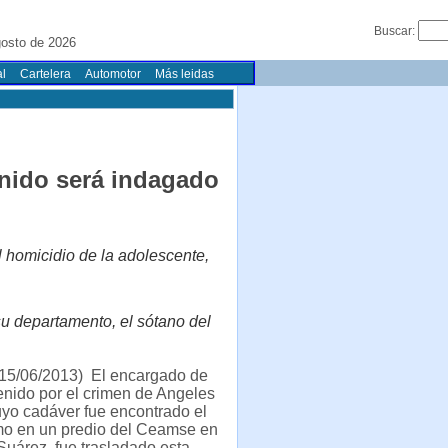
Buscar:
gosto de 2026
l
Cartelera
Automotor
Más leidas
nido será indagado
l homicidio de la adolescente,
su departamento, el sótano del
15/06/2013) El encargado de
tenido por el crimen de Angeles
yo cadáver fue encontrado el
imo en un predio del Ceamse en
uárez, fue trasladado esta