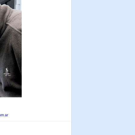
om.ar