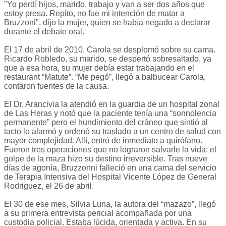
"Yo perdí hijos, marido, trabajo y van a ser dos años que
estoy presa. Repito, no fue mi intención de matar a
Bruzzoni", dijo la mujer, quien se había negado a declarar
durante el debate oral.
El 17 de abril de 2010, Carola se desplomó sobre su cama.
Ricardo Robledo, su marido, se despertó sobresaltado, ya
que a esa hora, su mujer debía estar trabajando en el
restaurant “Matute”. “Me pegó”, llegó a balbucear Carola,
contaron fuentes de la causa.
El Dr. Arancivia la atendió en la guardia de un hospital zonal
de Las Heras y notó que la paciente tenía una “sonnolencia
permanente” pero el hundimiento del cráneo que sintió al
tacto lo alarmó y ordenó su traslado a un centro de salud con
mayor complejidad. Allí, entró de inmediato a quirófano.
Fueron tres operaciones que no lograron salvarle la vida: el
golpe de la maza hizo su destino irreversible. Tras nueve
días de agonía, Bruzzonni falleció en una cama del servicio
de Terapia Intensiva del Hospital Vicente López de General
Rodriguez, el 26 de abril.
El 30 de ese mes, Silvia Luna, la autora del “mazazo”, llegó
a su primera entrevista pericial acompañada por una
custodia policial. Estaba lúcida, orientada y activa. En su