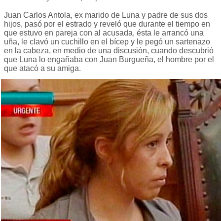
Juan Carlos Antola, ex marido de Luna y padre de sus dos
hijos, pasó por el estrado y reveló que durante el tiempo en
que estuvo en pareja con al acusada, ésta le arrancó una
uña, le clavó un cuchillo en el bícep y le pegó un sartenazo
en la cabeza, en medio de una discusión, cuando descubrió
que Luna lo engañaba con Juan Burgueña, el hombre por el
que atacó a su amiga.