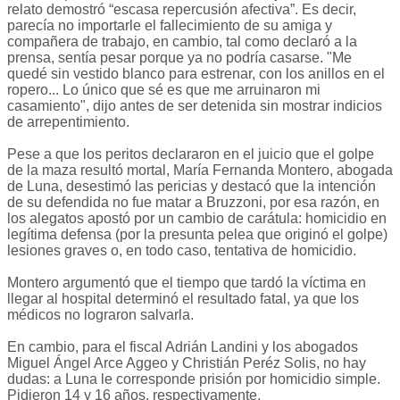
relato demostró “escasa repercusión afectiva”. Es decir,
parecía no importarle el fallecimiento de su amiga y
compañera de trabajo, en cambio, tal como declaró a la
prensa, sentía pesar porque ya no podría casarse. "Me
quedé sin vestido blanco para estrenar, con los anillos en el
ropero... Lo único que sé es que me arruinaron mi
casamiento", dijo antes de ser detenida sin mostrar indicios
de arrepentimiento.
Pese a que los peritos declararon en el juicio que el golpe
de la maza resultó mortal, María Fernanda Montero, abogada
de Luna, desestimó las pericias y destacó que la intención
de su defendida no fue matar a Bruzzoni, por esa razón, en
los alegatos apostó por un cambio de carátula: homicidio en
legítima defensa (por la presunta pelea que originó el golpe)
lesiones graves o, en todo caso, tentativa de homicidio.
Montero argumentó que el tiempo que tardó la víctima en
llegar al hospital determinó el resultado fatal, ya que los
médicos no lograron salvarla.
En cambio, para el fiscal Adrián Landini y los abogados
Miguel Ángel Arce Aggeo y Christián Peréz Solis, no hay
dudas: a Luna le corresponde prisión por homicidio simple.
Pidieron 14 y 16 años, respectivamente.