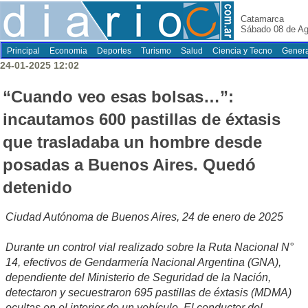
Catamarca
Sábado 08 de Ag
Principal
Economia
Deportes
Turismo
Salud
Ciencia y Tecno
Genera
24-01-2025 12:02
“Cuando veo esas bolsas…”:
incautamos 600 pastillas de éxtasis
que trasladaba un hombre desde
posadas a Buenos Aires. Quedó
detenido
Ciudad Autónoma de Buenos Aires, 24 de enero de 2025
Durante un control vial realizado sobre la Ruta Nacional N°
14, efectivos de Gendarmería Nacional Argentina (GNA),
dependiente del Ministerio de Seguridad de la Nación,
detectaron y secuestraron 695 pastillas de éxtasis (MDMA)
ocultas en el interior de un vehículo. El conductor del