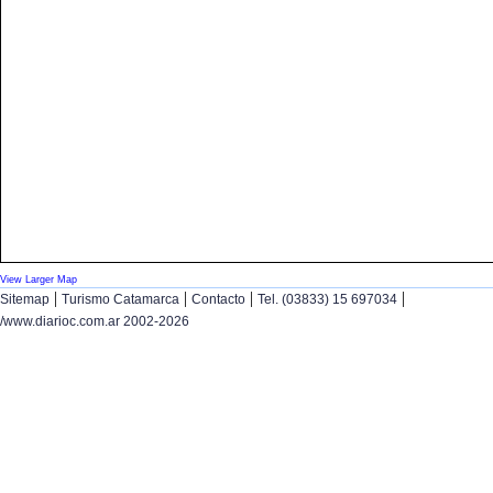
View Larger Map
|
|
|
|
Sitemap
Turismo Catamarca
Contacto
Tel. (03833) 15 697034
/www.diarioc.com.ar 2002-2026