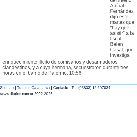
del Interior
Aníbal
Fernández
dijo este
martes que
"hay que
asistir" a la
fiscal
Belen
Casal, que
investiga
enriquecimiento ilícito de comisarios y desarmaderos
clandestinos, y a cuya hermana, secuestraron durante tres
horas en el barrio de Palermo. 10:56
|
|
|
|
Sitemap
Turismo Catamarca
Contacto
Tel. (03833) 15 697034
/www.diarioc.com.ar 2002-2026