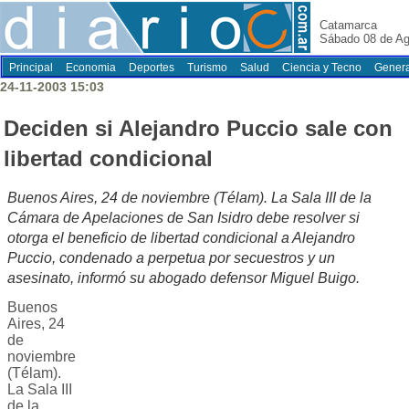
Catamarca
Sábado 08 de Ag
Principal
Economia
Deportes
Turismo
Salud
Ciencia y Tecno
Genera
24-11-2003 15:03
Deciden si Alejandro Puccio sale con
libertad condicional
Buenos Aires, 24 de noviembre (Télam). La Sala III de la
Cámara de Apelaciones de San Isidro debe resolver si
otorga el beneficio de libertad condicional a Alejandro
Puccio, condenado a perpetua por secuestros y un
asesinato, informó su abogado defensor Miguel Buigo.
Buenos
Aires, 24
de
noviembre
(Télam).
La Sala III
de la