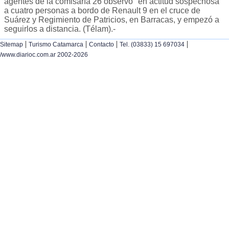
agentes de la comisaría 26 observó "en actitud sospechosa"
a cuatro personas a bordo de Renault 9 en el cruce de
Suárez y Regimiento de Patricios, en Barracas, y empezó a
seguirlos a distancia. (Télam).-
|
|
|
|
Sitemap
Turismo Catamarca
Contacto
Tel. (03833) 15 697034
/www.diarioc.com.ar 2002-2026