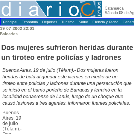
Catamarca
Sábado 08 de Ag
Principal
Economia
Deportes
Turismo
Salud
Ciencia y Tecno
Genera
19-07-2002 22:01
Baleadas
Dos mujeres sufrieron heridas durante
un tiroteo entre policías y ladrones
Buenos Aires, 19 de julio (Télam).- Dos mujeres fueron
heridas de bala al quedar este viernes en medio de un
tiroteo entre policías y ladrones durante una persecución que
se inició en el barrio porteño de Barracas y terminó en la
localidad bonaerense de Lanús, luego de un choque que
causó lesiones a tres agentes, informaron fuentes policiales.
Buenos
Aires, 19
de julio
(Télam).-