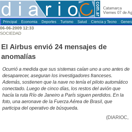
Catamarca
Viernes 07 de A
Principal
Economia
Deportes
Turismo
Salud
Ciencia y Tecno
Genera
06-06-2009 12:33
SOCIEDAD
El Airbus envió 24 mensajes de
anomalías
Ocurrió a medida que sus sistemas caían uno a uno antes de
desaparecer, aseguran los investigadores franceses.
Además, sostienen que la nave no tenía el piloto automático
conectado. Luego de cinco días, los restos del avión que
hacía la ruta Río de Janeiro a París siguen perdidos. En la
foto, una aeronave de la Fuerza Aérea de Brasil, que
participa del operativo de búsqueda.
(DIARIOC,