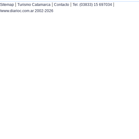
|
|
|
|
Sitemap
Turismo Catamarca
Contacto
Tel. (03833) 15 697034
/www.diarioc.com.ar 2002-2026